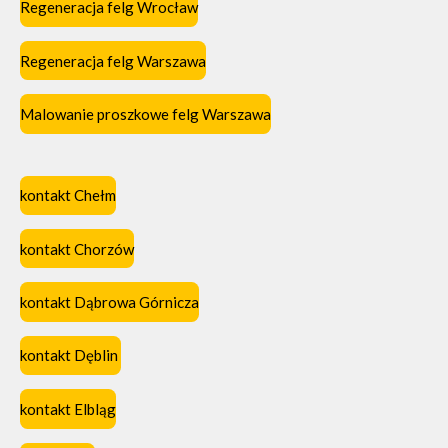
Regeneracja felg Wrocław
Regeneracja felg Warszawa
Malowanie proszkowe felg Warszawa
kontakt Chełm
kontakt Chorzów
kontakt Dąbrowa Górnicza
kontakt Dęblin
kontakt Elbląg