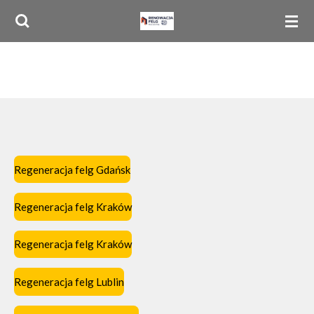
Przejdź
do
głównej
treści
Regeneracja felg Gdańsk
Regeneracja felg Kraków
Regeneracja felg Kraków
Regeneracja felg Lublin