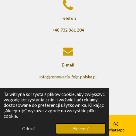
Telefon
+48 732 861 204
E-mail
info@renowacja-felg-polska.pl
© 2025 - 2026 Renowacja felg
Ta witryna korzysta z plików cookie, aby zwiększyć
wygodę korzystania z niej i wyświetlać reklamy
Obsługiwana przez
Webador
dostosowane do preferencji użytkownika. Klikając
„Akceptuję”, wyrażasz zgodę na wszystkie pliki
cookie.
Odrzuć
Akceptuj
E-mail
Telefon
Mapa
WhatsApp