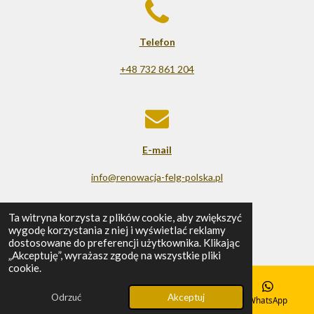
Telefon
+48 732 861 204
E-mail
info@renowacja-felg-polska.pl
© 2025 - 2026 Renowacja felg
Ta witryna korzysta z plików cookie, aby zwiększyć
wygodę korzystania z niej i wyświetlać reklamy
Obsługiwana przez
Webador
dostosowane do preferencji użytkownika. Klikając
„Akceptuję”, wyrażasz zgodę na wszystkie pliki
cookie.
Odrzuć
Akceptuj
E-mail
Telefon
Mapa
WhatsApp