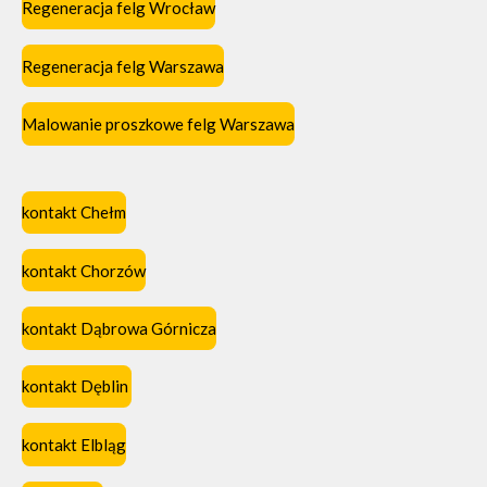
Regeneracja felg Wrocław
Regeneracja felg Warszawa
Malowanie proszkowe felg Warszawa
kontakt Chełm
kontakt Chorzów
kontakt Dąbrowa Górnicza
kontakt Dęblin
kontakt Elbląg