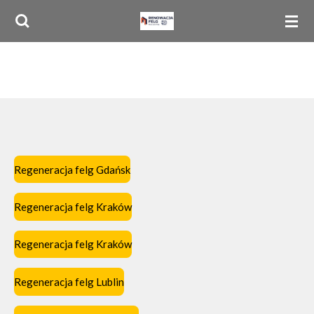
Przejdź
do
głównej
treści
Regeneracja felg Gdańsk
Regeneracja felg Kraków
Regeneracja felg Kraków
Regeneracja felg Lublin