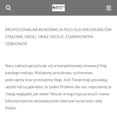
Przejdź
do
głównej
treści
PROFESJONALNA RENOWACJA FELG DLA MIESZKAŃCÓW
STALOWEJ WOLI ORAZ OKOLIC Z DARMOWYM
ODBIOREM
Nasz zakład specjalizuje się w kompleksowej renowacji felg
każdego rodzaju. Malujemy proszkowo, systemowo,
polerujemy oraz prostujemy felgi. Jeśli Twoje felgi posiadają
ubytki lub są pęknięte, to żaden Problem dla nas, naprawimy je
i będą wyglądać jak nowe! Wszak w tego typu pracach, mamy
kilkunastoletnie doświadczenie zbierane na terenie całej
Polski.