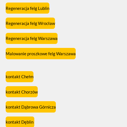
Regeneracja felg Lublin
Regeneracja felg Wrocław
Regeneracja felg Warszawa
Malowanie proszkowe felg Warszawa
kontakt Chełm
kontakt Chorzów
kontakt Dąbrowa Górnicza
kontakt Dęblin