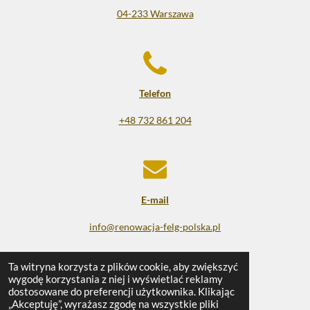
04-233 Warszawa
Telefon
+48 732 861 204
E-mail
info@renowacja-felg-polska.pl
© 2025 - 2026 Renowacja felg
Ta witryna korzysta z plików cookie, aby zwiększyć
wygodę korzystania z niej i wyświetlać reklamy
Obsługiwana przez
Webador
dostosowane do preferencji użytkownika. Klikając
„Akceptuję”, wyrażasz zgodę na wszystkie pliki