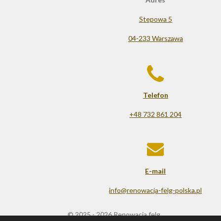
Stepowa 5
04-233 Warszawa
Telefon
+48 732 861 204
E-mail
info@renowacja-felg-polska.pl
© 2025 - 2026 Renowacja felg