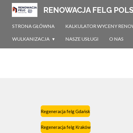
Przejdź
RENOWACJA FELG POL
do
głównej
STRONA GŁÓWNA
KALKULATOR WYCENY RENOW
treści
WULKANIZACJA
NASZE USŁUGI
O NAS
Regeneracja felg Gdańsk
Regeneracja felg Kraków