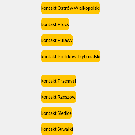
kontakt Ostrów Wielkopolski
kontakt Płock
kontakt Puławy
kontakt Piotrków Trybunalski
kontakt Przemyśl
kontakt Rzeszów
kontakt Siedlce
kontakt Suwałki