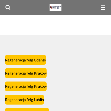
Przejdź
do
głównej
treści
Regeneracja felg Gdańsk
Regeneracja felg Kraków
Regeneracja felg Kraków
Regeneracja felg Lublin