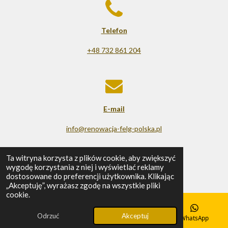
Telefon
+48 732 861 204
E-mail
info@renowacja-felg-polska.pl
© 2025 - 2026 Renowacja felg
Ta witryna korzysta z plików cookie, aby zwiększyć
wygodę korzystania z niej i wyświetlać reklamy
Obsługiwana przez
Webador
dostosowane do preferencji użytkownika. Klikając
„Akceptuję”, wyrażasz zgodę na wszystkie pliki
cookie.
Odrzuć
Akceptuj
E-mail
Telefon
Mapa
WhatsApp