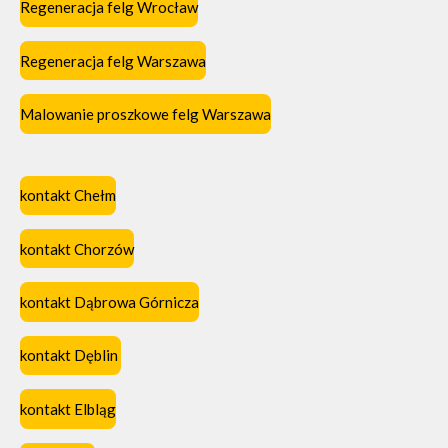
Regeneracja felg Wrocław
Regeneracja felg Warszawa
Malowanie proszkowe felg Warszawa
kontakt Chełm
kontakt Chorzów
kontakt Dąbrowa Górnicza
kontakt Dęblin
kontakt Elbląg