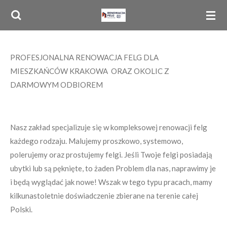
Przejdź
do
głównej
treści
PROFESJONALNA RENOWACJA FELG DLA
MIESZKAŃCÓW KRAKOWA ORAZ OKOLIC Z
DARMOWYM ODBIOREM
Nasz zakład specjalizuje się w kompleksowej renowacji felg
każdego rodzaju. Malujemy proszkowo, systemowo,
polerujemy oraz prostujemy felgi. Jeśli Twoje felgi posiadają
ubytki lub są pęknięte, to żaden Problem dla nas, naprawimy je
i będą wyglądać jak nowe! Wszak w tego typu pracach, mamy
kilkunastoletnie doświadczenie zbierane na terenie całej
Polski.