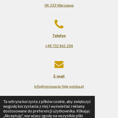
04-233 Warszawa
Telefon
+48 732 861 204
E-mail
info@renowacja-felg-polska.pl
© 2025 - 2026 Renowacja felg
Ta witryna korzysta z plików cookie, aby zwiększyć
wygodę korzystania z niej i wyświetlać reklamy
Obsługiwana przez
Webador
dostosowane do preferencji użytkownika. Klikając
„Akceptuję”, wyrażasz zgodę na wszystkie pliki