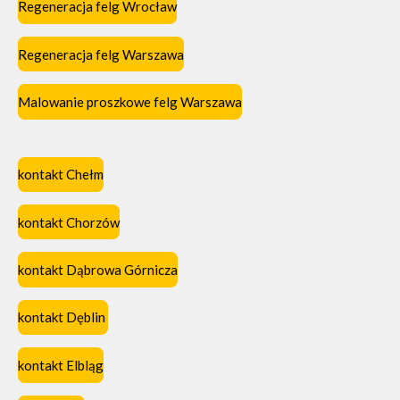
Regeneracja felg Wrocław
Regeneracja felg Warszawa
Malowanie proszkowe felg Warszawa
kontakt Chełm
kontakt Chorzów
kontakt Dąbrowa Górnicza
kontakt Dęblin
kontakt Elbląg