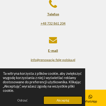
Telefon
+48 732 861 204
E-mail
info@renowacja-felg-polska.pl
© 2025 - 2026 Renowacja felg
Ta witryna korzysta z plików cookie, aby zwiększyć
wygodę korzystania z niej i wyświetlać reklamy
Obsługiwana przez
Webador
dostosowane do preferencji użytkownika. Klikając
„Akceptuję”, wyrażasz zgodę na wszystkie pliki
cookie.
Odrzuć
Akceptuj
E-mail
Telefon
Mapa
WhatsApp