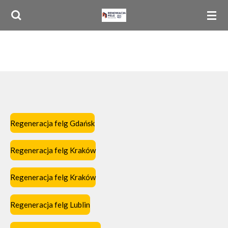
Przejdź
do
głównej
treści
Regeneracja felg Gdańsk
Regeneracja felg Kraków
Regeneracja felg Kraków
Regeneracja felg Lublin