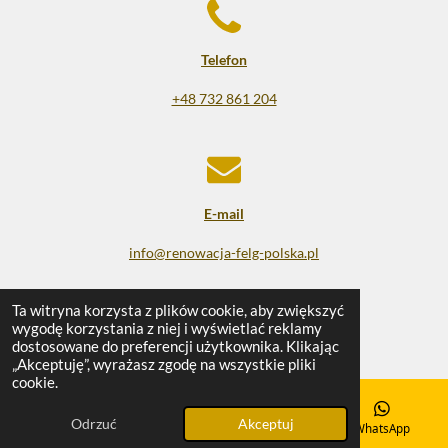
Telefon
+48 732 861 204
E-mail
info@renowacja-felg-polska.pl
© 2025 - 2026 Renowacja felg
Ta witryna korzysta z plików cookie, aby zwiększyć
wygodę korzystania z niej i wyświetlać reklamy
Obsługiwana przez
Webador
dostosowane do preferencji użytkownika. Klikając
„Akceptuję”, wyrażasz zgodę na wszystkie pliki
cookie.
Odrzuć
Akceptuj
E-mail
Telefon
Mapa
WhatsApp