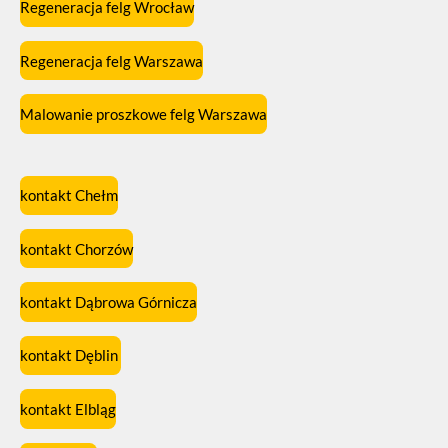
Regeneracja felg Wrocław
Regeneracja felg Warszawa
Malowanie proszkowe felg Warszawa
kontakt Chełm
kontakt Chorzów
kontakt Dąbrowa Górnicza
kontakt Dęblin
kontakt Elbląg