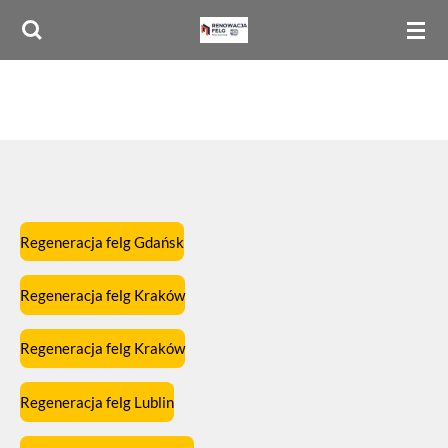
Przejdź
do
głównej
treści
Regeneracja felg Gdańsk
Regeneracja felg Kraków
Regeneracja felg Kraków
Regeneracja felg Lublin