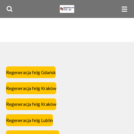
Przejdź
do
głównej
treści
Regeneracja felg Gdańsk
Regeneracja felg Kraków
Regeneracja felg Kraków
Regeneracja felg Lublin