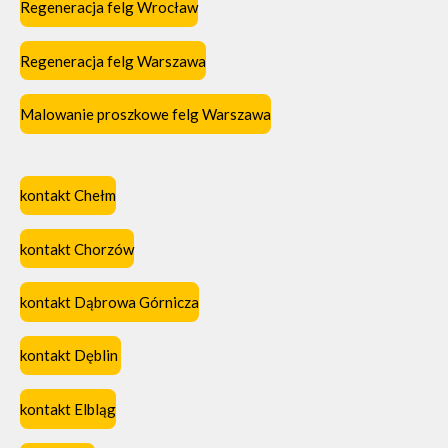
Regeneracja felg Wrocław
Regeneracja felg Warszawa
Malowanie proszkowe felg Warszawa
kontakt Chełm
kontakt Chorzów
kontakt Dąbrowa Górnicza
kontakt Dęblin
kontakt Elbląg