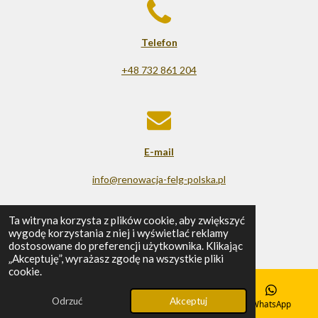
Telefon
+48 732 861 204
E-mail
info@renowacja-felg-polska.pl
© 2025 - 2026 Renowacja felg
Ta witryna korzysta z plików cookie, aby zwiększyć
wygodę korzystania z niej i wyświetlać reklamy
Obsługiwana przez
Webador
dostosowane do preferencji użytkownika. Klikając
„Akceptuję”, wyrażasz zgodę na wszystkie pliki
cookie.
Odrzuć
Akceptuj
E-mail
Telefon
Mapa
WhatsApp