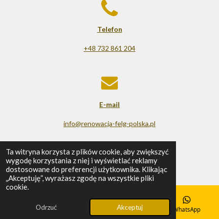
Telefon
+48 732 861 204
E-mail
info@renowacja-felg-polska.pl
© 2025 - 2026 Renowacja felg
Ta witryna korzysta z plików cookie, aby zwiększyć
wygodę korzystania z niej i wyświetlać reklamy
Obsługiwana przez
Webador
dostosowane do preferencji użytkownika. Klikając
„Akceptuję”, wyrażasz zgodę na wszystkie pliki
cookie.
Odrzuć
Akceptuj
E-mail
Telefon
Mapa
WhatsApp