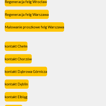
Regeneracja felg Wrocław
Regeneracja felg Warszawa
Malowanie proszkowe felg Warszawa
kontakt Chełm
kontakt Chorzów
kontakt Dąbrowa Górnicza
kontakt Dęblin
kontakt Elbląg