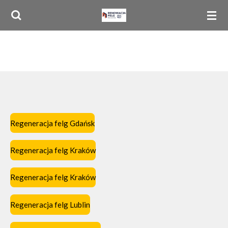
Przejdź
do
głównej
treści
Regeneracja felg Gdańsk
Regeneracja felg Kraków
Regeneracja felg Kraków
Regeneracja felg Lublin